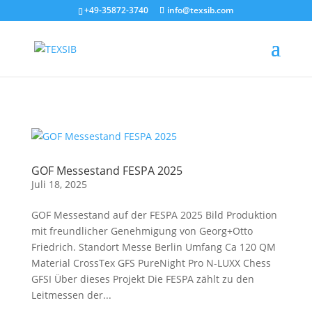
jQuery(document).ready(function(){
+49-35872-3740
info@texsib.com
jQuery('.et_pb_contact_form').attr('id', 'texform'); });
GOF Messestand FESPA 2025
Juli 18, 2025
GOF Messestand auf der FESPA 2025 Bild Produktion
mit freundlicher Genehmigung von Georg+Otto
Friedrich. Standort Messe Berlin Umfang Ca 120 QM
Material CrossTex GFS PureNight Pro N-LUXX Chess
GFSI Über dieses Projekt Die FESPA zählt zu den
Leitmessen der...