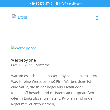
jQuery(document).ready(function(){
+49-35872-3740
info@texsib.com
jQuery('.et_pb_contact_form').attr('id', 'texform'); });
Werbepylone
Okt. 19, 2022
|
Systeme
Warum es sich lohnt, in Werbepylone zu investieren
Was ist eine Werbepylone? Eine Werbepylone ist
eine Säule, die in der Regel aus Metall oder
Kunststoff besteht und meistens an Hauptstraßen
oder in Einkaufszentren steht. Pylonen sind in der
Regel mit Leuchtreklamen,...